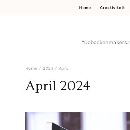
Home
Creativiteit
"Deboekenmakers.nl 
Home
2024
April
April 2024